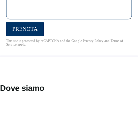
PRENOTA
This site is protected by reCAPTCHA and the Google
Privacy Policy
and
Terms of
Service
apply.
Dove siamo