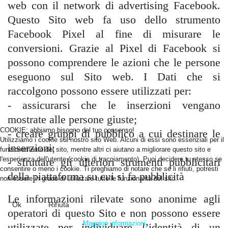
web con il network di advertising Facebook.
Questo Sito web fa uso dello strumento
Facebook Pixel al fine di misurare le
conversioni. Grazie al Pixel di Facebook si
possono comprendere le azioni che le persone
eseguono sul Sito web. I Dati che si
raccolgono possono essere utilizzati per:
- assicurarsi che le inserzioni vengano
mostrate alle persone giuste;
COOKIE: abbiamo bisogno del tuo consenso!
- creare gruppi di pubblico a cui destinare le
Utilizziamo i cookie sul nostro sito Web. Alcuni di essi sono essenziali per il
inserzioni;
funzionamento del sito, mentre altri ci aiutano a migliorare questo sito e
l'esperienza dell'utente (cookie di tracciamento). Puoi decidere tu stesso se
- sfruttare gli ulteriori strumenti pubblicitari
consentire o meno i cookie. Ti preghiamo di notare che se li rifiuti, potresti
della piattaforma su cui si fa pubblicità
non essere in grado di utilizzare tutte le funzionalità del sito.
Le informazioni rilevate sono anonime agli
Ok
Rifiuta
operatori di questo Sito e non possono essere
Maggiori informazioni
utilizzate per individuare l’identità di un